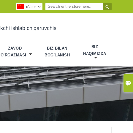

o'zbek

chi ishlab chiqaruvchisi
BIZ
ZAVOD
BIZ BILAN
HAQIMIZDA
KO'RGAZMASI
BOG'LANISH
