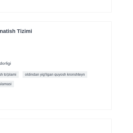
natish Tizimi
orligi
h to'plami
oldindan yig'ilgan quyosh kronshteyn
slamasi