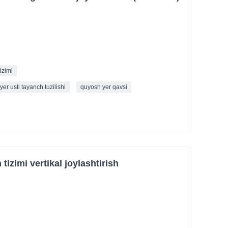
izimi
er usti tayanch tuzilishi
quyosh yer qavsi
tizimi vertikal joylashtirish