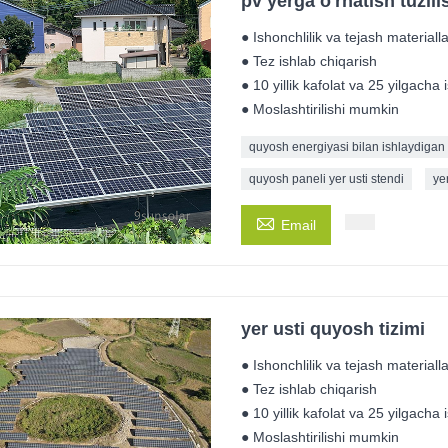
pv yerga o'rnatish tuzili
● Ishonchlilik va tejash materialla
● Tez ishlab chiqarish
● 10 yillik kafolat va 25 yilgacha
● Moslashtirilishi mumkin
quyosh energiyasi bilan ishlaydigan 
quyosh paneli yer usti stendi
ye

Email
yer usti quyosh tizimi
● Ishonchlilik va tejash materialla
● Tez ishlab chiqarish
● 10 yillik kafolat va 25 yilgacha
● Moslashtirilishi mumkin