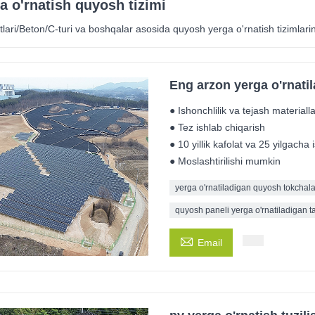
a o'rnatish quyosh tizimi
tlari/Beton/C-turi va boshqalar asosida quyosh yerga o'rnatish tizimlarin
Eng arzon yerga o'rnatil
● Ishonchlilik va tejash materialla
● Tez ishlab chiqarish
● 10 yillik kafolat va 25 yilgacha
● Moslashtirilishi mumkin
yerga o'rnatiladigan quyosh tokchala
quyosh paneli yerga o'rnatiladigan ta

Email