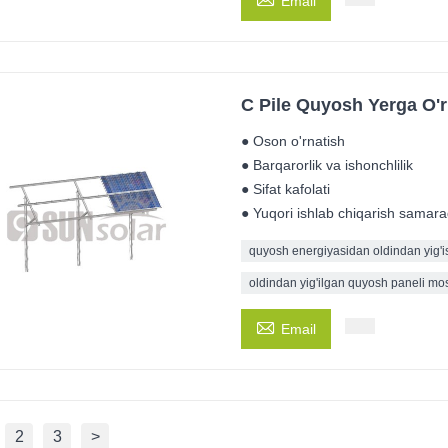
Email
C Pile Quyosh Yerga O'r
● Oson o'rnatish
● Barqarorlik va ishonchlilik
● Sifat kafolati
● Yuqori ishlab chiqarish samarad
quyosh energiyasidan oldindan yig'is
oldindan yig'ilgan quyosh paneli mo

Email
2
3
>