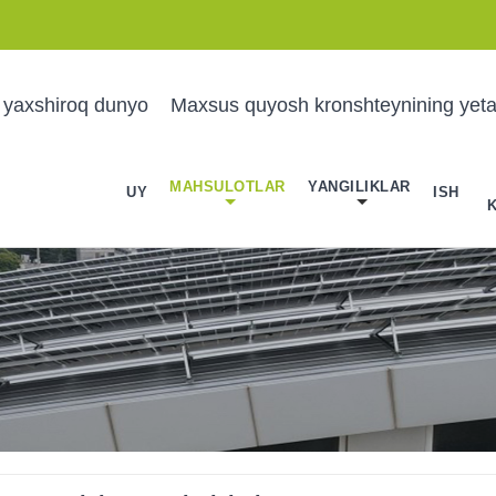
 yaxshiroq dunyo
Maxsus quyosh kronshteynining yetak
MAHSULOTLAR
YANGILIKLAR
UY
ISH