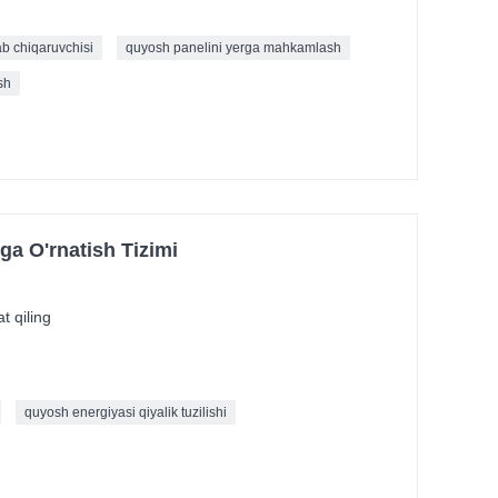
ab chiqaruvchisi
quyosh panelini yerga mahkamlash
sh
a O'rnatish Tizimi
t qiling
quyosh energiyasi qiyalik tuzilishi