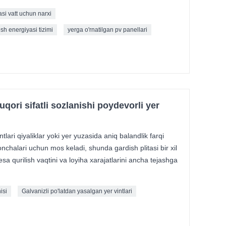
si vatt uchun narxi
sh energiyasi tizimi
yerga o'rnatilgan pv panellari
qori sifatli sozlanishi poydevorli yer
lari qiyaliklar yoki yer yuzasida aniq balandlik farqi
chalari uchun mos keladi, shunda gardish plitasi bir xil
a qurilish vaqtini va loyiha xarajatlarini ancha tejashga
isi
Galvanizli po'latdan yasalgan yer vintlari