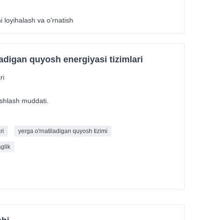
i loyihalash va o'rnatish
adigan quyosh energiyasi tizimlari
ri
 ishlash muddati.
ri
yerga o'rnatiladigan quyosh tizimi
glik