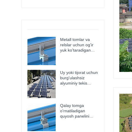
Metall tomlar va
relslar uchun og'ir
yuk ko'taradigan
quyoshga
o'rnatiladigan
qisqich -
zanglamaydigan,
Uy yoki tijorat uchun
teshmaydigan va
burg'ulashsiz
asbobsiz o'rnatish
alyuminiy tekis
beton tomga
o'rnatiladigan
quyosh moslamasi
Qalay tomga
o'rnatiladigan
quyosh panelini
o'rnatish uchun eng
yaxshi tik tikuvli
quyosh qisqichi