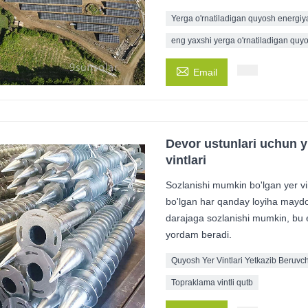
Yerga o'rnatiladigan quyosh energiya
eng yaxshi yerga o'rnatiladigan quyo

Email
Devor ustunlari uchun yu
vintlari
Sozlanishi mumkin bo'lgan yer vint
bo'lgan har qanday loyiha maydon
darajaga sozlanishi mumkin, bu es
yordam beradi.
Quyosh Yer Vintlari Yetkazib Beruvch
Topraklama vintli qutb