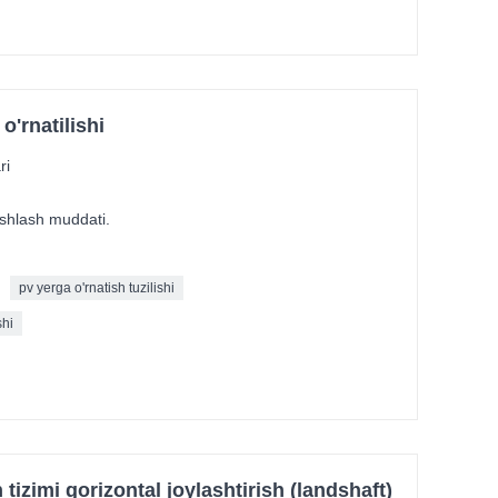
o'rnatilishi
ri
 ishlash muddati.
pv yerga o'rnatish tuzilishi
shi
tizimi gorizontal joylashtirish (landshaft)