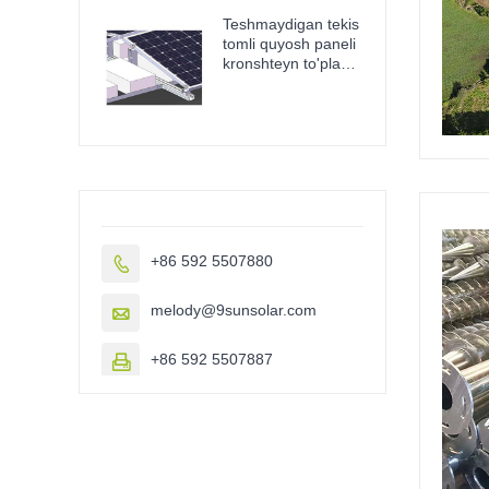
Teshmaydigan tekis
tomli quyosh paneli
kronshteyn to'plami
ballast tomi
+86 592 5507880

melody@9sunsolar.com

+86 592 5507887
