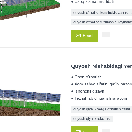
● Uzoq xizmat muddati
quyosh o'rnatish konstruktsiyasi ishl
quyosh o'rnatish tuzilmasini loyihala

Email
Quyosh Nishabidagi Yerg
● Oson o'rnatish
● Xom ashyo sifatini qat'iy nazora
● Ishonchli dizayn
● Tez ishlab chiqarish jarayoni
quyosh qiyalik yerga o'rnatish tizimi
quyosh qiyalik tokchasi
