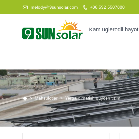

melody@9sunsolar.com
+86 592 5507880

Kam uglerodli hayot

>
Mahsulotlar
>
Yerga o'rnatish quyosh tizimi