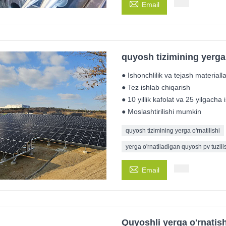

Email
quyosh tizimining yerga 
● Ishonchlilik va tejash materialla
● Tez ishlab chiqarish
● 10 yillik kafolat va 25 yilgacha
● Moslashtirilishi mumkin
quyosh tizimining yerga o'rnatilishi
yerga o'rnatiladigan quyosh pv tuzili

Email
Quyoshli yerga o'rnatish 