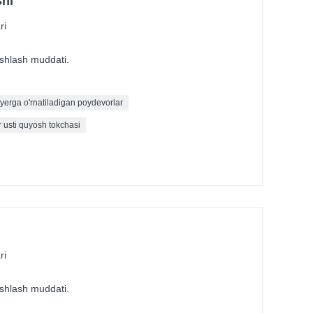
shi
ri
 ishlash muddati.
yerga o'rnatiladigan poydevorlar
r usti quyosh tokchasi
ri
 ishlash muddati.